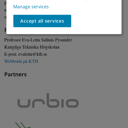
planerar och beställer lekmiljöer i samhället idag. Verktyg och
Manage services
rekommendationer utformas som stöd för beställare av lekmiljöer
och de kommuniceras genom olika publika kanaler.
Accept all services
Projektledare och kontaktperson
Professor Eva-Lotta Sallnäs Pysander
Kungliga Tekniska Högskolan
E-post: evalotta@kth.se
Webbsida på KTH
Partners